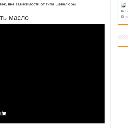
ек, вне зависимости от типа шевелюры.
для
ать масло
04