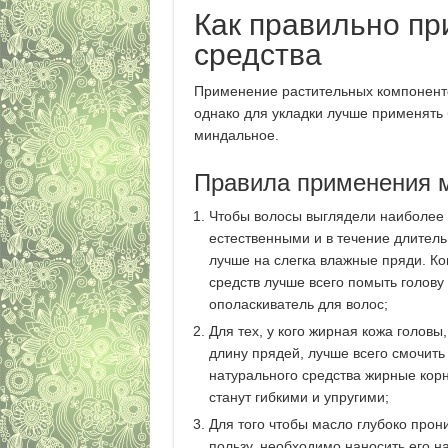
Как правильно п
средства
Применение растительных компонентов
однако для укладки лучше применять 
миндальное.
Правила применения м
Чтобы волосы выглядели наиболее
естественными и в течение длител
лучше на слегка влажные пряди. К
средств лучше всего помыть голову
ополаскиватель для волос;
Для тех, у кого жирная кожа головы
длину прядей, лучше всего смочить
натурального средства жирные корн
станут гибкими и упругими;
Для того чтобы масло глубоко прон
пользу, необходимо наносить его н