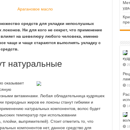
Мет
уда
Кри
пре
множество средств для укладки непослушных
локонов. Ни для кого не секрет, что применение
 влияет на шевелюру любого человека, именно
се чаще и чаще стараются выполнять укладку с
средств.
куд
ут натуральные
25
Рец
лам
ло оказывает
01
осяную
Рас
олезными витаминами. Любая обладательница кудряшек
исп
нии природных жиров ее локоны станут гибкими и
14
 применению натуральных компонентов, волос будет
 высоких температур при использовании
вол
 плойки, выпрямителей). Стоит отметить то, что
18
ральных компонентов нет, данное средство для