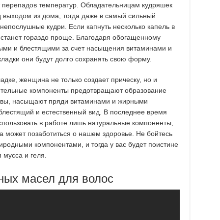
 перепадов температур. Обладательницам кудряшек
д выходом из дома, тогда даже в самый сильный
 непослушные кудри. Если капнуть несколько капель в
 станет гораздо проще. Благодаря обогащенному
ыми и блестящими за счет насыщения витаминами и
ладки они будут долго сохранять свою форму.
адке, женщина не только создает прическу, но и
тительные компоненты предотвращают образование
ловы, насыщают пряди витаминами и жирными
блестящий и естественный вид. В последнее время
спользовать в работе лишь натуральные компоненты,
да может позаботиться о нашем здоровье. Не бойтесь
родными компонентами, и тогда у вас будет поистине
мусса и геля.
ных масел для волос