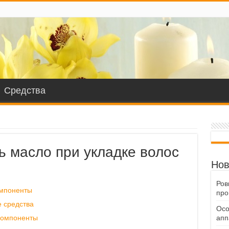
Средства
ь масло при укладке волос
Нов
Ров
омпоненты
про
 средства
Осо
компоненты
апп