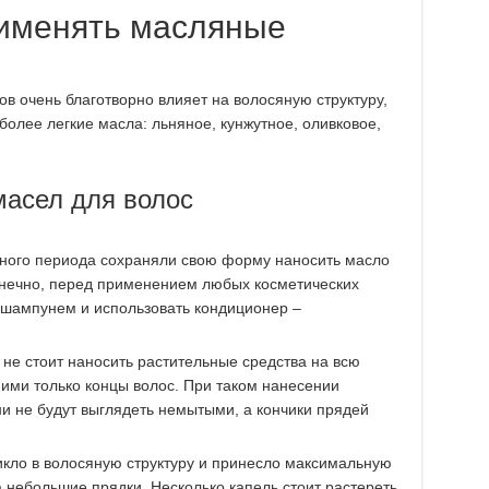
рименять масляные
 очень благотворно влияет на волосяную структуру,
более легкие масла: льняное, кунжутное, оливковое,
асел для волос
ьного периода сохраняли свою форму наносить масло
онечно, перед применением любых косметических
 шампунем и использовать кондиционер –
, не стоит наносить растительные средства на всю
 ими только концы волос. При таком нанесении
и не будут выглядеть немытыми, а кончики прядей
икло в волосяную структуру и принесло максимальную
а небольшие прядки. Несколько капель стоит растереть